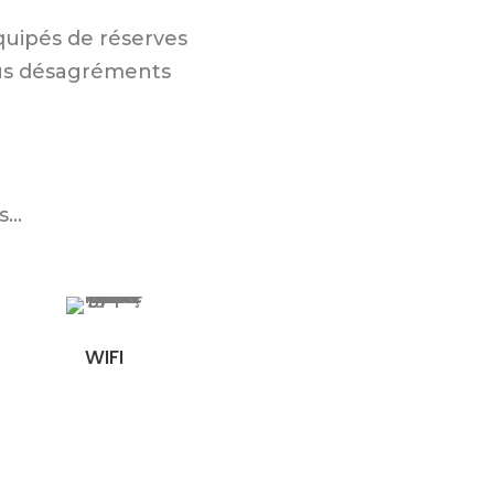
quipés de réserves
tous désagréments
..
WIFI