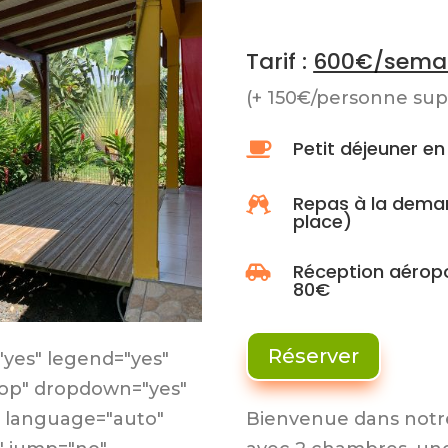
Tarif :
600€/sema
(+ 150€/personne su
Petit déjeuner e

Repas à la deman

place)
Réception aéropo

80€
Réserver
="yes" legend="yes"
top" dropdown="yes"
Bienvenue dans notr
1" language="auto"