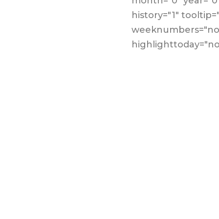
month="0" year="0
history="1" tooltip=
weeknumbers="no
highlighttoday="no