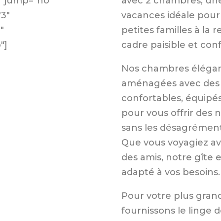
avec 2 chambres, une
" jump="no"
vacances idéale pour 
"3"
petites familles à la
"
cadre paisible et con
"]
Nos chambres élégan
aménagées avec des l
confortables, équipé
pour vous offrir des n
sans les désagrémen
Que vous voyagiez av
des amis, notre gîte 
adapté à vos besoins.
Pour votre plus gran
fournissons le linge de