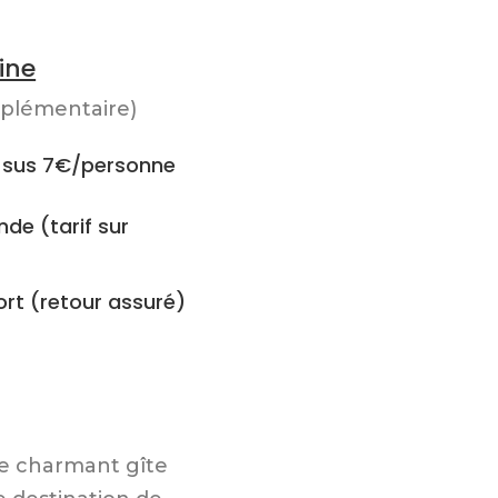
ine
pplémentaire)
n sus 7€/personne
de (tarif sur
rt (retour assuré)
e charmant gîte